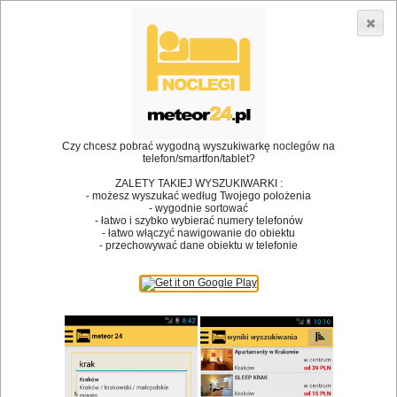
3866 lokali w Polsce! |
»
»
Restauracje
Tuczno
Kuchnia rybna
•
Dodaj lokal
Logowanie
Czy chcesz pobrać wygodną wyszukiwarkę noclegów na
telefon/smartfon/tablet?
ZALETY TAKIEJ WYSZUKIWARKI :
- możesz wyszukać według Twojego położenia
Bóg stworzył jedzenie, a diabeł kucharzy.
- wygodnie sortować
- łatwo i szybko wybierać numery telefonów
James Joyce
- łatwo włączyć nawigowanie do obiektu
- przechowywać dane obiektu w telefonie
Szukam restauracji
Restauracje
Nazwa restauracji
Restauracje na mapie