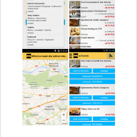
zwiń/rozwiń
Szukaj w wynikach
Kuchnia rybna w Tucznie
Mapa
Lista
Znaleziono wyników: 1