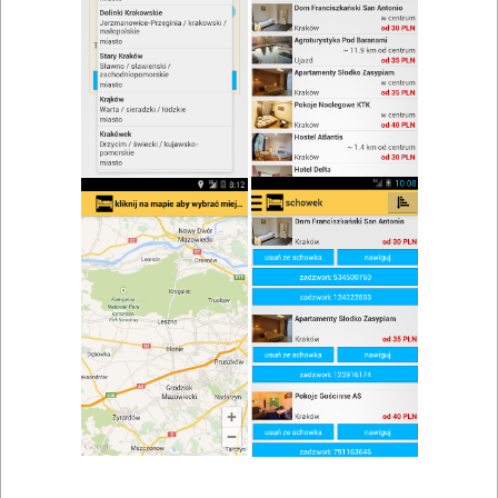
zwiń/rozwiń
Szukaj w wynikach
Kuchnia międzynarodowa w Tucznie
Mapa
Lista
Znaleziono wyników: 1