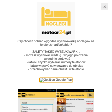
3866 lokali w Polsce! |
»
»
Restauracje
Tuczno
Kuchnia międzynarodowa
•
Dodaj lokal
Logowanie
Czy chcesz pobrać wygodną wyszukiwarkę noclegów na
telefon/smartfon/tablet?
ZALETY TAKIEJ WYSZUKIWARKI :
- możesz wyszukać według Twojego położenia
Bóg stworzył jedzenie, a diabeł kucharzy.
- wygodnie sortować
- łatwo i szybko wybierać numery telefonów
James Joyce
- łatwo włączyć nawigowanie do obiektu
- przechowywać dane obiektu w telefonie
Szukam restauracji
Restauracje
Nazwa restauracji
Restauracje na mapie