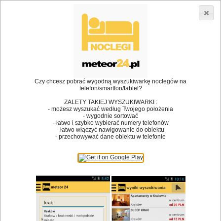
3866 lokali w Polsce! |
»
»
Restauracje
Tuczno
Spotkanie rodzinne
•
Dodaj lokal
Logowanie
Czy chcesz pobrać wygodną wyszukiwarkę noclegów na
telefon/smartfon/tablet?
ZALETY TAKIEJ WYSZUKIWARKI :
- możesz wyszukać według Twojego położenia
Bóg stworzył jedzenie, a diabeł kucharzy.
- wygodnie sortować
- łatwo i szybko wybierać numery telefonów
James Joyce
- łatwo włączyć nawigowanie do obiektu
- przechowywać dane obiektu w telefonie
Szukam restauracji
Restauracje
Nazwa restauracji
Restauracje na mapie