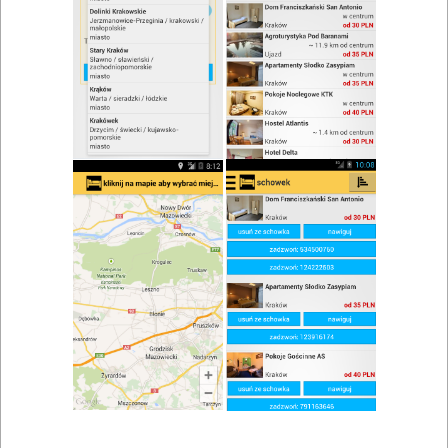
zwiń/rozwiń
Szukaj w wynikach
Spotkanie rodzinne w Tucznie
Mapa
Lista
Znaleziono wyników: 1