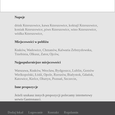
kolacje Krzeszowice
,
obiady Krzeszowice
,
przekąski
Krzeszowice
,
śniadania Krzeszowice
,
dania wegetariańskie
Krzeszowice
,
Napoje
drink Krzeszowice
,
kawa Krzeszowice
,
koktajl Krzeszowice
,
koniak Krzeszowice
,
piwo Krzeszowice
,
wino Krzeszowice
,
wódka Krzeszowice
,
Miejscowości w pobliżu
Kraków
,
Wadowice
,
Chrzanów
,
Kalwaria Zebrzydowska
,
Trzebinia
,
Olkusz
,
Zator
,
Ojców
,
Najpopularniejsze miejscowości
Warszawa
,
Kraków
,
Wrocław
,
Bydgoszcz
,
Lublin
,
Gorzów
Wielkopolski
,
Łódź
,
Opole
,
Rzeszów
,
Białystok
,
Gdańsk
,
Katowice
,
Kielce
,
Olsztyn
,
Poznań
,
Szczecin
,
Inne propozycje
Jeżeli szukasz innych propozycji polecamy internetowy
serwis Gastronauci.
Dodaj lokal
Logowanie
Kontakt
Regulamin