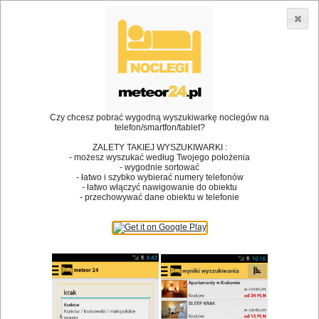
3866 lokali w Polsce! |
»
»
Restauracje
Krzeszowice
Drink
•
Dodaj lokal
Logowanie
Czy chcesz pobrać wygodną wyszukiwarkę noclegów na
telefon/smartfon/tablet?
ZALETY TAKIEJ WYSZUKIWARKI :
- możesz wyszukać według Twojego położenia
Bóg stworzył jedzenie, a diabeł kucharzy.
- wygodnie sortować
- łatwo i szybko wybierać numery telefonów
James Joyce
- łatwo włączyć nawigowanie do obiektu
- przechowywać dane obiektu w telefonie
Szukam restauracji
Restauracje
Nazwa restauracji
Restauracje na mapie