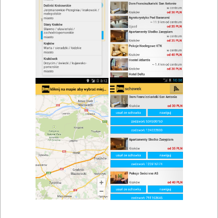
zwiń/rozwiń
Szukaj w wynikach
Drink w Krzeszowicach
Mapa
Lista
Znaleziono wyników: 3