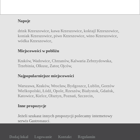
kolacje Krzeszowice
,
obiady Krzeszowice
,
przekąski
Krzeszowice
,
śniadania Krzeszowice
,
dania wegetariańskie
Krzeszowice
,
Napoje
drink Krzeszowice
,
kawa Krzeszowice
,
koktajl Krzeszowice
,
koniak Krzeszowice
,
piwo Krzeszowice
,
wino Krzeszowice
,
wódka Krzeszowice
,
Miejscowości w pobliżu
Kraków
,
Wadowice
,
Chrzanów
,
Kalwaria Zebrzydowska
,
Trzebinia
,
Olkusz
,
Zator
,
Ojców
,
Najpopularniejsze miejscowości
Warszawa
,
Kraków
,
Wrocław
,
Bydgoszcz
,
Lublin
,
Gorzów
Wielkopolski
,
Łódź
,
Opole
,
Rzeszów
,
Białystok
,
Gdańsk
,
Katowice
,
Kielce
,
Olsztyn
,
Poznań
,
Szczecin
,
Inne propozycje
Jeżeli szukasz innych propozycji polecamy internetowy
serwis Gastronauci.
Dodaj lokal
Logowanie
Kontakt
Regulamin