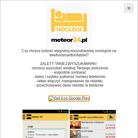
3866 lokali w Polsce! |
»
»
Restauracje
Krzeszowice
Wódka
•
Dodaj lokal
Logowanie
Czy chcesz pobrać wygodną wyszukiwarkę noclegów na
telefon/smartfon/tablet?
ZALETY TAKIEJ WYSZUKIWARKI :
- możesz wyszukać według Twojego położenia
Bóg stworzył jedzenie, a diabeł kucharzy.
- wygodnie sortować
- łatwo i szybko wybierać numery telefonów
James Joyce
- łatwo włączyć nawigowanie do obiektu
- przechowywać dane obiektu w telefonie
Szukam restauracji
Restauracje
Nazwa restauracji
Restauracje na mapie