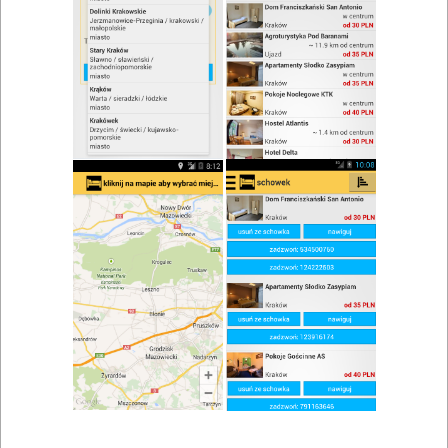
zwiń/rozwiń
Szukaj w wynikach
Wódka w Krzeszowicach
Mapa
Lista
Znaleziono wyników: 3