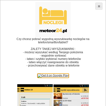
3866 lokali w Polsce! |
»
»
Restauracje
Krzeszowice
Kuchnia polska
•
Dodaj lokal
Logowanie
Czy chcesz pobrać wygodną wyszukiwarkę noclegów na
telefon/smartfon/tablet?
ZALETY TAKIEJ WYSZUKIWARKI :
- możesz wyszukać według Twojego położenia
Bóg stworzył jedzenie, a diabeł kucharzy.
- wygodnie sortować
- łatwo i szybko wybierać numery telefonów
James Joyce
- łatwo włączyć nawigowanie do obiektu
- przechowywać dane obiektu w telefonie
Szukam restauracji
Restauracje
Nazwa restauracji
Restauracje na mapie