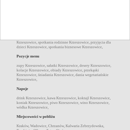
Krzeszowice
,
obsługa grup Krzeszowice
,
Organizacja
bankiety Krzeszowice
,
imprezy firmowe Krzeszowice
,
imprezy zamknięte Krzeszowice
,
konferencje Krzeszowice
,
przyjęcia okolicznościowe Krzeszowice
,
wesela Krzeszowice
,
komunie Krzeszowice
,
chrzciny Krzeszowice
,
stypy
Krzeszowice
,
urodziny Krzeszowice
,
spotkania we dwoje
Krzeszowice
,
spotkania rodzinne Krzeszowice
,
przyjęcia dla
dzieci Krzeszowice
,
spotkania biznesowe Krzeszowice
,
Pozycje menu
zupy Krzeszowice
,
sałatki Krzeszowice
,
desery Krzeszowice
,
kolacje Krzeszowice
,
obiady Krzeszowice
,
przekąski
Krzeszowice
,
śniadania Krzeszowice
,
dania wegetariańskie
Krzeszowice
,
Napoje
drink Krzeszowice
,
kawa Krzeszowice
,
koktajl Krzeszowice
,
koniak Krzeszowice
,
piwo Krzeszowice
,
wino Krzeszowice
,
wódka Krzeszowice
,
Miejscowości w pobliżu
Kraków
,
Wadowice
,
Chrzanów
,
Kalwaria Zebrzydowska
,