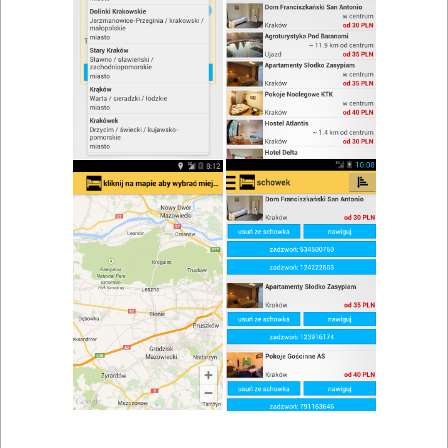
zwiń/rozwiń
Szukaj w wynikach
Kuchnia polska w Krzeszowicach
Mapa
Lista
Znaleziono wyników: 4