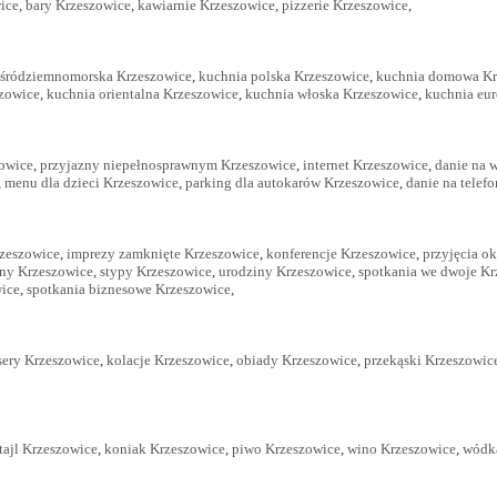
ice
,
bary Krzeszowice
,
kawiarnie Krzeszowice
,
pizzerie Krzeszowice
,
 śródziemnomorska Krzeszowice
,
kuchnia polska Krzeszowice
,
kuchnia domowa Kr
szowice
,
kuchnia orientalna Krzeszowice
,
kuchnia włoska Krzeszowice
,
kuchnia eur
zowice
,
przyjazny niepełnosprawnym Krzeszowice
,
internet Krzeszowice
,
danie na 
,
menu dla dzieci Krzeszowice
,
parking dla autokarów Krzeszowice
,
danie na telef
zeszowice
,
imprezy zamknięte Krzeszowice
,
konferencje Krzeszowice
,
przyjęcia o
iny Krzeszowice
,
stypy Krzeszowice
,
urodziny Krzeszowice
,
spotkania we dwoje Kr
wice
,
spotkania biznesowe Krzeszowice
,
sery Krzeszowice
,
kolacje Krzeszowice
,
obiady Krzeszowice
,
przekąski Krzeszowic
tajl Krzeszowice
,
koniak Krzeszowice
,
piwo Krzeszowice
,
wino Krzeszowice
,
wódk