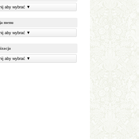
knij aby wybrać
▼
ja menu
knij aby wybrać
▼
izacja
knij aby wybrać
▼