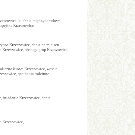
zeszowice
,
kuchnia międzynarodowa
opejska Krzeszowice
,
wynos Krzeszowice
,
danie na miejscu
on Krzeszowice
,
obsługa grup Krzeszowice
,
kolicznościowe Krzeszowice
,
wesela
zeszowice
,
spotkania rodzinne
e
,
śniadania Krzeszowice
,
dania
a Krzeszowice
,