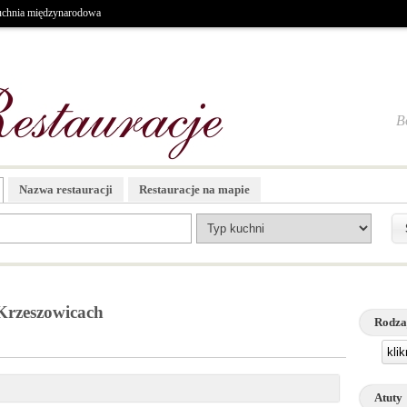
chnia międzynarodowa
B
Nazwa restauracji
Restauracje na mapie
rzeszowicach
Rodza
kli
Atuty