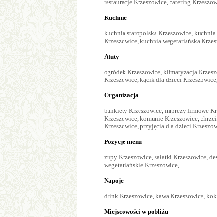
restauracje Krzeszowice
,
catering Krzeszow
Kuchnie
kuchnia staropolska Krzeszowice
,
kuchnia
Krzeszowice
,
kuchnia wegetariańska Krze
Atuty
ogródek Krzeszowice
,
klimatyzacja Krzes
Krzeszowice
,
kącik dla dzieci Krzeszowice
Organizacja
bankiety Krzeszowice
,
imprezy firmowe Kr
Krzeszowice
,
komunie Krzeszowice
,
chrzc
Krzeszowice
,
przyjęcia dla dzieci Krzeszo
Pozycje menu
zupy Krzeszowice
,
sałatki Krzeszowice
,
de
wegetariańskie Krzeszowice
,
Napoje
drink Krzeszowice
,
kawa Krzeszowice
,
kok
Miejscowości w pobliżu