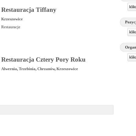
kli
Restauracja Tiffany
Krzeszowice
Pozyc
Restauracje
kli
Organ
kli
Restauracja Cztery Pory Roku
Alwernia
,
Trzebinia
,
Chrzanów
,
Krzeszowice