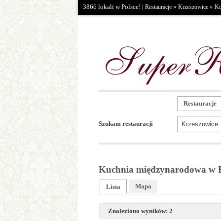
3866 lokali w Polsce! |
»
»
Restauracje
Krzeszowice
Ku
Restauracje
Szukam restauracji
Kuchnia międzynarodowa w K
Mapa
Lista
Znaleziono wyników: 2