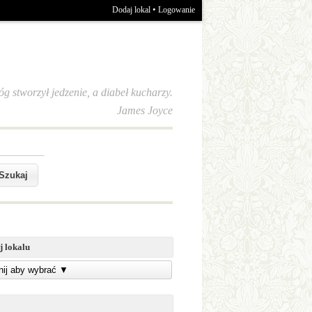
•
Dodaj lokal
Logowanie
óg stworzył jedzenie, a diabeł kucharzy.
James Joyce
j lokalu
knij aby wybrać
▼