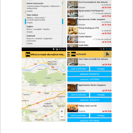
zwiń/rozwiń
Szukaj w wynikach
Klimatyzacja w Krzeszowicach
Mapa
Lista
Znaleziono wyników: 2