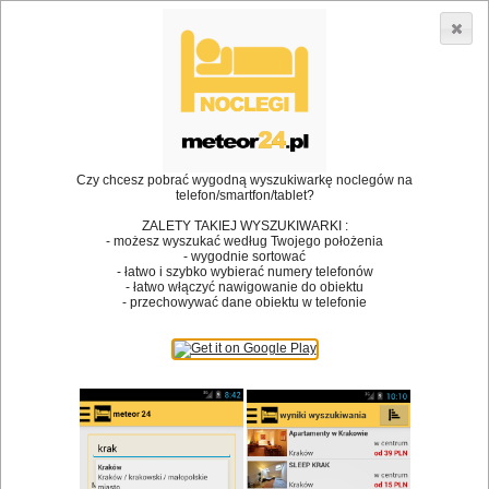
3866 lokali w Polsce! |
»
»
Restauracje
Krzeszowice
Klimatyzacja
•
Dodaj lokal
Logowanie
Czy chcesz pobrać wygodną wyszukiwarkę noclegów na
telefon/smartfon/tablet?
ZALETY TAKIEJ WYSZUKIWARKI :
- możesz wyszukać według Twojego położenia
Bóg stworzył jedzenie, a diabeł kucharzy.
- wygodnie sortować
- łatwo i szybko wybierać numery telefonów
James Joyce
- łatwo włączyć nawigowanie do obiektu
- przechowywać dane obiektu w telefonie
Szukam restauracji
Restauracje
Nazwa restauracji
Restauracje na mapie