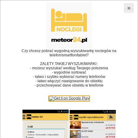
3866 lokali w Polsce! |
»
»
Restauracje
Krzeszowice
Piwo
•
Dodaj lokal
Logowanie
Czy chcesz pobrać wygodną wyszukiwarkę noclegów na
telefon/smartfon/tablet?
ZALETY TAKIEJ WYSZUKIWARKI :
- możesz wyszukać według Twojego położenia
Bóg stworzył jedzenie, a diabeł kucharzy.
- wygodnie sortować
- łatwo i szybko wybierać numery telefonów
James Joyce
- łatwo włączyć nawigowanie do obiektu
- przechowywać dane obiektu w telefonie
Szukam restauracji
Restauracje
Nazwa restauracji
Restauracje na mapie