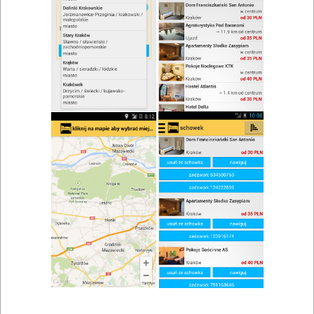
zwiń/rozwiń
Szukaj w wynikach
Piwo w Krzeszowicach
Mapa
Lista
Znaleziono wyników: 3