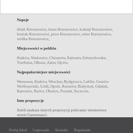
kolacje Krzeszowice
,
obiady Krzeszowice
,
przekąski
Krzeszowice
,
śniadania Krzeszowice
,
dania wegetariańskie
Krzeszowice
,
Napoje
drink Krzeszowice
,
kawa Krzeszowice
,
koktajl Krzeszowice
,
koniak Krzeszowice
,
piwo Krzeszowice
,
wino Krzeszowice
,
wódka Krzeszowice
,
Miejscowości w pobliżu
Kraków
,
Wadowice
,
Chrzanów
,
Kalwaria Zebrzydowska
,
Trzebinia
,
Olkusz
,
Zator
,
Ojców
,
Najpopularniejsze miejscowości
Warszawa
,
Kraków
,
Wrocław
,
Bydgoszcz
,
Lublin
,
Gorzów
Wielkopolski
,
Łódź
,
Opole
,
Rzeszów
,
Białystok
,
Gdańsk
,
Katowice
,
Kielce
,
Olsztyn
,
Poznań
,
Szczecin
,
Inne propozycje
Jeżeli szukasz innych propozycji polecamy internetowy
serwis Gastronauci.
Dodaj lokal
Logowanie
Kontakt
Regulamin