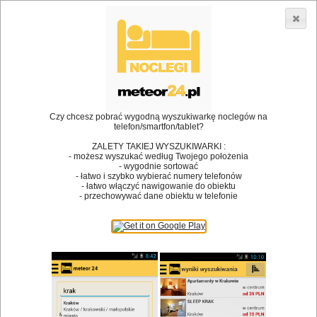
3866 lokali w Polsce! |
»
»
Restauracje
Strzelce Krajeńskie
Drink
•
Dodaj lokal
Logowanie
Czy chcesz pobrać wygodną wyszukiwarkę noclegów na
telefon/smartfon/tablet?
ZALETY TAKIEJ WYSZUKIWARKI :
- możesz wyszukać według Twojego położenia
Bóg stworzył jedzenie, a diabeł kucharzy.
- wygodnie sortować
- łatwo i szybko wybierać numery telefonów
James Joyce
- łatwo włączyć nawigowanie do obiektu
- przechowywać dane obiektu w telefonie
Szukam restauracji
Restauracje
Nazwa restauracji
Restauracje na mapie