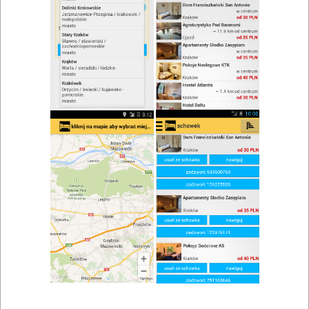
zwiń/rozwiń
Szukaj w wynikach
Drink w Strzelcach Krajeńskich
Mapa
Lista
Znaleziono wyników: 3