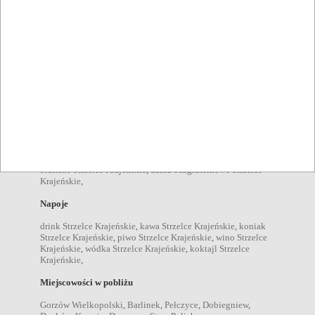
Strzelce Krajeńskie
,
wesela Strzelce Krajeńskie
,
komunie
Strzelce Krajeńskie
,
chrzciny Strzelce Krajeńskie
,
stypy
Strzelce Krajeńskie
,
urodziny Strzelce Krajeńskie
,
spotkania
we dwoje Strzelce Krajeńskie
,
spotkania rodzinne Strzelce
Krajeńskie
,
przyjęcia dla dzieci Strzelce Krajeńskie
,
spotkania biznesowe Strzelce Krajeńskie
,
grille Strzelce
Krajeńskie
,
imprezy plenerowe Strzelce Krajeńskie
,
ogniska
Strzelce Krajeńskie
,
Pozycje menu
zupy Strzelce Krajeńskie
,
sałatki Strzelce Krajeńskie
,
desery
Strzelce Krajeńskie
,
kolacje Strzelce Krajeńskie
,
obiady
Strzelce Krajeńskie
,
przekąski Strzelce Krajeńskie
,
śniadania
Strzelce Krajeńskie
,
dania wegetariańskie Strzelce Krajeńskie
,
brunche Strzelce Krajeńskie
,
dania bezgluteinowe Strzelce
Krajeńskie
,
Napoje
drink Strzelce Krajeńskie
,
kawa Strzelce Krajeńskie
,
koniak
Strzelce Krajeńskie
,
piwo Strzelce Krajeńskie
,
wino Strzelce
Krajeńskie
,
wódka Strzelce Krajeńskie
,
koktajl Strzelce
Krajeńskie
,
Miejscowości w pobliżu
Gorzów Wielkopolski
,
Barlinek
,
Pełczyce
,
Dobiegniew
,