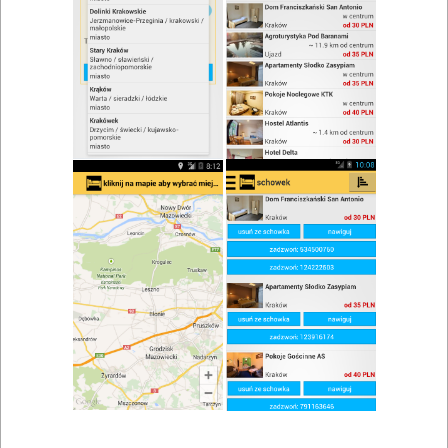
zwiń/rozwiń
Szukaj w wynikach
Koniak w Strzelcach Krajeńskich
Mapa
Lista
Znaleziono wyników: 2