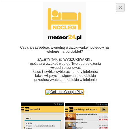
3866 lokali w Polsce! |
»
»
Restauracje
Strzelce Krajeńskie
Koniak
•
Dodaj lokal
Logowanie
Czy chcesz pobrać wygodną wyszukiwarkę noclegów na
telefon/smartfon/tablet?
ZALETY TAKIEJ WYSZUKIWARKI :
- możesz wyszukać według Twojego położenia
Bóg stworzył jedzenie, a diabeł kucharzy.
- wygodnie sortować
- łatwo i szybko wybierać numery telefonów
James Joyce
- łatwo włączyć nawigowanie do obiektu
- przechowywać dane obiektu w telefonie
Szukam restauracji
Restauracje
Nazwa restauracji
Restauracje na mapie