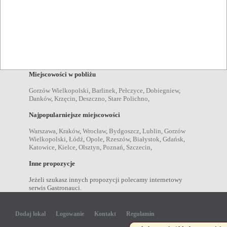
Krajeńskie
,
Napoje
drink Strzelce Krajeńskie
,
kawa Strzelce Krajeńskie
,
koniak
Strzelce Krajeńskie
,
piwo Strzelce Krajeńskie
,
wino Strzelce
Krajeńskie
,
wódka Strzelce Krajeńskie
,
koktajl Strzelce
Krajeńskie
,
Miejscowości w pobliżu
Gorzów Wielkopolski
,
Barlinek
,
Pełczyce
,
Dobiegniew
,
Danków
,
Krzęcin
,
Deszczno
,
Stare Polichno
,
Najpopularniejsze miejscowości
Warszawa
,
Kraków
,
Wrocław
,
Bydgoszcz
,
Lublin
,
Gorzów
Wielkopolski
,
Łódź
,
Opole
,
Rzeszów
,
Białystok
,
Gdańsk
,
Katowice
,
Kielce
,
Olsztyn
,
Poznań
,
Szczecin
,
Inne propozycje
Jeżeli szukasz innych propozycji polecamy internetowy
serwis Gastronauci.
Dodaj lokal
Logowanie
Kontakt
Regulamin