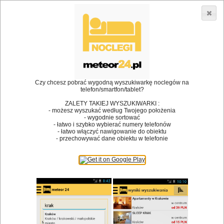
3866 lokali w Polsce! |
»
»
Restauracje
Strzelce Krajeńskie
Spotkanie biznesowe
•
Dodaj lokal
Logowanie
Czy chcesz pobrać wygodną wyszukiwarkę noclegów na
telefon/smartfon/tablet?
ZALETY TAKIEJ WYSZUKIWARKI :
- możesz wyszukać według Twojego położenia
Bóg stworzył jedzenie, a diabeł kucharzy.
- wygodnie sortować
- łatwo i szybko wybierać numery telefonów
James Joyce
- łatwo włączyć nawigowanie do obiektu
- przechowywać dane obiektu w telefonie
Szukam restauracji
Restauracje
Nazwa restauracji
Restauracje na mapie