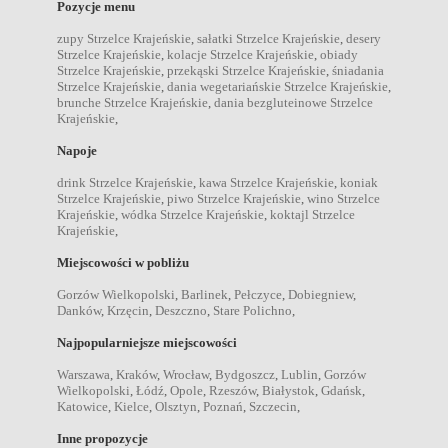
Pozycje menu
zupy Strzelce Krajeńskie
,
sałatki Strzelce Krajeńskie
,
desery
Strzelce Krajeńskie
,
kolacje Strzelce Krajeńskie
,
obiady
Strzelce Krajeńskie
,
przekąski Strzelce Krajeńskie
,
śniadania
Strzelce Krajeńskie
,
dania wegetariańskie Strzelce Krajeńskie
,
brunche Strzelce Krajeńskie
,
dania bezgluteinowe Strzelce
Krajeńskie
,
Napoje
drink Strzelce Krajeńskie
,
kawa Strzelce Krajeńskie
,
koniak
Strzelce Krajeńskie
,
piwo Strzelce Krajeńskie
,
wino Strzelce
Krajeńskie
,
wódka Strzelce Krajeńskie
,
koktajl Strzelce
Krajeńskie
,
Miejscowości w pobliżu
Gorzów Wielkopolski
,
Barlinek
,
Pełczyce
,
Dobiegniew
,
Danków
,
Krzęcin
,
Deszczno
,
Stare Polichno
,
Najpopularniejsze miejscowości
Warszawa
,
Kraków
,
Wrocław
,
Bydgoszcz
,
Lublin
,
Gorzów
Wielkopolski
,
Łódź
,
Opole
,
Rzeszów
,
Białystok
,
Gdańsk
,
Katowice
,
Kielce
,
Olsztyn
,
Poznań
,
Szczecin
,
Inne propozycje