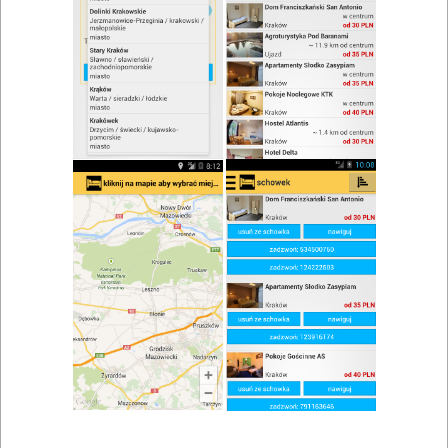
zwiń/rozwiń
Szukaj w wynikach
Spotkanie biznesowe w Strzelcach
Krajeńskich
Mapa
Lista
Znaleziono wyników: 4