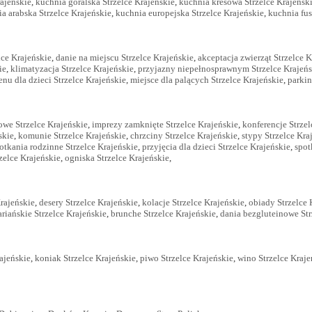
rajeńskie
,
kuchnia góralska Strzelce Krajeńskie
,
kuchnia kresowa Strzelce Krajeńsk
a arabska Strzelce Krajeńskie
,
kuchnia europejska Strzelce Krajeńskie
,
kuchnia fus
lce Krajeńskie
,
danie na miejscu Strzelce Krajeńskie
,
akceptacja zwierząt Strzelce K
ie
,
klimatyzacja Strzelce Krajeńskie
,
przyjazny niepełnosprawnym Strzelce Krajeńs
nu dla dzieci Strzelce Krajeńskie
,
miejsce dla palących Strzelce Krajeńskie
,
parkin
owe Strzelce Krajeńskie
,
imprezy zamknięte Strzelce Krajeńskie
,
konferencje Strzel
skie
,
komunie Strzelce Krajeńskie
,
chrzciny Strzelce Krajeńskie
,
stypy Strzelce Kra
otkania rodzinne Strzelce Krajeńskie
,
przyjęcia dla dzieci Strzelce Krajeńskie
,
spot
zelce Krajeńskie
,
ogniska Strzelce Krajeńskie
,
Krajeńskie
,
desery Strzelce Krajeńskie
,
kolacje Strzelce Krajeńskie
,
obiady Strzelce 
riańskie Strzelce Krajeńskie
,
brunche Strzelce Krajeńskie
,
dania bezgluteinowe Str
ajeńskie
,
koniak Strzelce Krajeńskie
,
piwo Strzelce Krajeńskie
,
wino Strzelce Kraje