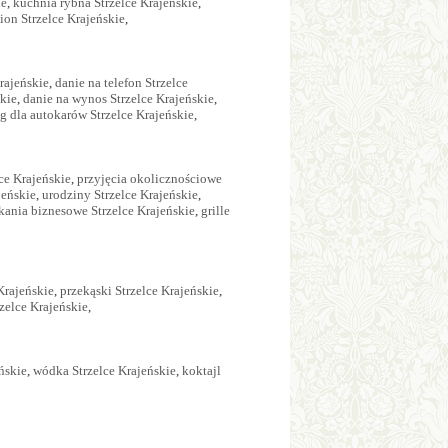
ie
,
kuchnia rybna Strzelce Krajeńskie
,
ion Strzelce Krajeńskie
,
rajeńskie
,
danie na telefon Strzelce
kie
,
danie na wynos Strzelce Krajeńskie
,
g dla autokarów Strzelce Krajeńskie
,
ce Krajeńskie
,
przyjęcia okolicznościowe
jeńskie
,
urodziny Strzelce Krajeńskie
,
kania biznesowe Strzelce Krajeńskie
,
grille
Krajeńskie
,
przekąski Strzelce Krajeńskie
,
zelce Krajeńskie
,
ńskie
,
wódka Strzelce Krajeńskie
,
koktajl