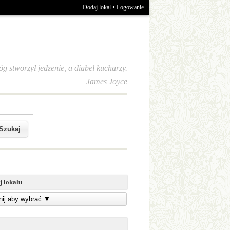
•
Dodaj lokal
Logowanie
óg stworzył jedzenie, a diabeł kucharzy.
James Joyce
j lokalu
knij aby wybrać
▼