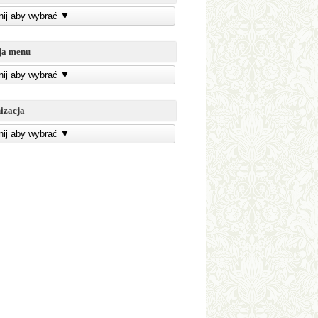
knij aby wybrać
▼
ja menu
knij aby wybrać
▼
izacja
knij aby wybrać
▼