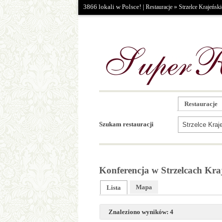
3866 lokali w Polsce! |
»
Restauracje
Strzelce Krajeński
Restauracje
Szukam restauracji
Konferencja w Strzelcach Kra
Mapa
Lista
Znaleziono wyników: 4