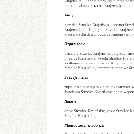
Krajeńskie
,
kuchnia brazylijska Strzelce K
kuchnia włoska Strzelce Krajeńskie
,
kuchni
Atuty
ogródek Strzelce Krajeńskie
,
internet Strze
Krajeńskie
,
obsługa grup Strzelce Krajeńsk
krzesełko dla dzieci Strzelce Krajeńskie
,
me
Organizacja
bankiety Strzelce Krajeńskie
,
imprezy firm
Strzelce Krajeńskie
,
wesela Strzelce Krajeń
spotkania we dwoje Strzelce Krajeńskie
,
sp
Strzelce Krajeńskie
,
imprezy plenerowe Str
Pozycje menu
zupy Strzelce Krajeńskie
,
sałatki Strzelce 
śniadania Strzelce Krajeńskie
,
dania wegeta
Napoje
drink Strzelce Krajeńskie
,
kawa Strzelce Kr
Strzelce Krajeńskie
,
Miejscowości w pobliżu