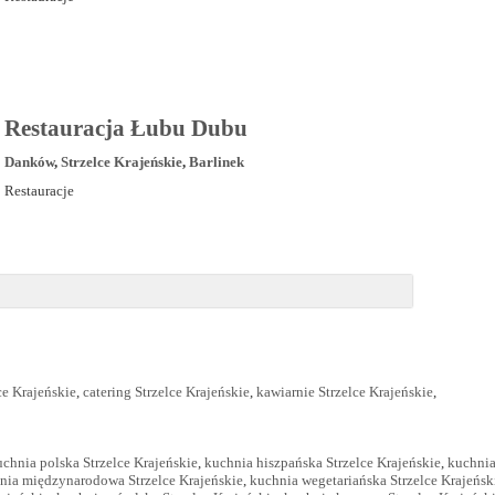
Restauracja Łubu Dubu
Danków
,
Strzelce Krajeńskie
,
Barlinek
Restauracje
ce Krajeńskie
,
catering Strzelce Krajeńskie
,
kawiarnie Strzelce Krajeńskie
,
uchnia polska Strzelce Krajeńskie
,
kuchnia hiszpańska Strzelce Krajeńskie
,
kuchnia
nia międzynarodowa Strzelce Krajeńskie
,
kuchnia wegetariańska Strzelce Krajeńsk