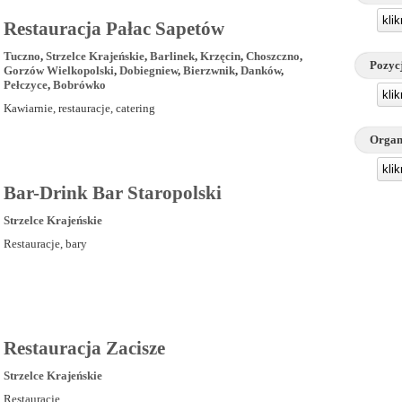
kli
Restauracja Pałac Sapetów
Tuczno
,
Strzelce Krajeńskie
,
Barlinek
,
Krzęcin
,
Choszczno
,
Pozyc
Gorzów Wielkopolski
,
Dobiegniew
,
Bierzwnik
,
Danków
,
Pełczyce
,
Bobrówko
kli
Kawiarnie, restauracje, catering
Organ
kli
Bar-Drink Bar Staropolski
Strzelce Krajeńskie
Restauracje, bary
Restauracja Zacisze
Strzelce Krajeńskie
Restauracje