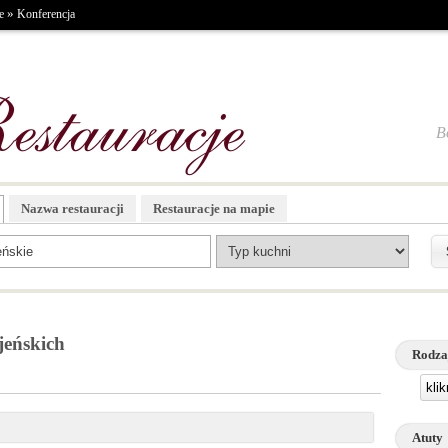
»
e
Konferencja
B
Nazwa restauracji
Restauracje na mapie
jeńskich
Rodza
kli
Atuty