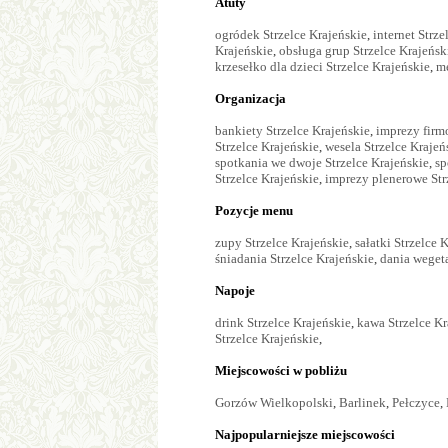
Atuty
ogródek Strzelce Krajeńskie
,
internet Strze
Krajeńskie
,
obsługa grup Strzelce Krajeńsk
krzesełko dla dzieci Strzelce Krajeńskie
,
me
Organizacja
bankiety Strzelce Krajeńskie
,
imprezy firm
Strzelce Krajeńskie
,
wesela Strzelce Krajeń
spotkania we dwoje Strzelce Krajeńskie
,
sp
Strzelce Krajeńskie
,
imprezy plenerowe Str
Pozycje menu
zupy Strzelce Krajeńskie
,
sałatki Strzelce 
śniadania Strzelce Krajeńskie
,
dania wegeta
Napoje
drink Strzelce Krajeńskie
,
kawa Strzelce Kr
Strzelce Krajeńskie
,
Miejscowości w pobliżu
Gorzów Wielkopolski
,
Barlinek
,
Pełczyce
,
Najpopularniejsze miejscowości