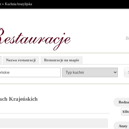
»
e
Kuchnia brazylijska
B
Nazwa restauracji
Restauracje na mapie
cach Krajeńskich
Rodza
kli
Atuty