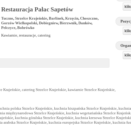
kli
Restauracja Pałac Sapetów
Tuczno
,
Strzelce Krajeńskie
,
Barlinek
,
Krzęcin
,
Choszczno
,
Pozyc
Gorzów Wielkopolski
,
Dobiegniew
,
Bierzwnik
,
Danków
,
Pełczyce
,
Bobrówko
kli
Kawiarnie, restauracje, catering
Organ
kli
ce Krajeńskie
,
catering Strzelce Krajeńskie
,
kawiarnie Strzelce Krajeńskie
,
uchnia polska Strzelce Krajeńskie
,
kuchnia hiszpańska Strzelce Krajeńskie
,
kuchnia
nia międzynarodowa Strzelce Krajeńskie
,
kuchnia wegetariańska Strzelce Krajeńsk
rajeńskie
,
kuchnia góralska Strzelce Krajeńskie
,
kuchnia kresowa Strzelce Krajeńsk
a arabska Strzelce Krajeńskie
,
kuchnia europejska Strzelce Krajeńskie
,
kuchnia fus