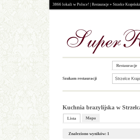
3866 lokali w Polsce! |
»
Restauracje
Strzelce Krajeński
Restauracje
Szukam restauracji
Kuchnia brazylijska w Strzel
Mapa
Lista
Znaleziono wyników: 1