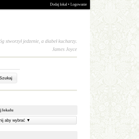
•
Dodaj lokal
Logowanie
óg stworzył jedzenie, a diabeł kucharzy.
James Joyce
j lokalu
knij aby wybrać
▼