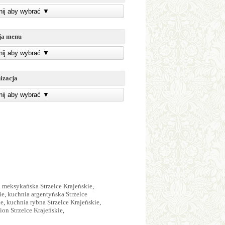
knij aby wybrać
▼
ja menu
knij aby wybrać
▼
izacja
knij aby wybrać
▼
 meksykańska Strzelce Krajeńskie
,
ie
,
kuchnia argentyńska Strzelce
ie
,
kuchnia rybna Strzelce Krajeńskie
,
ion Strzelce Krajeńskie
,