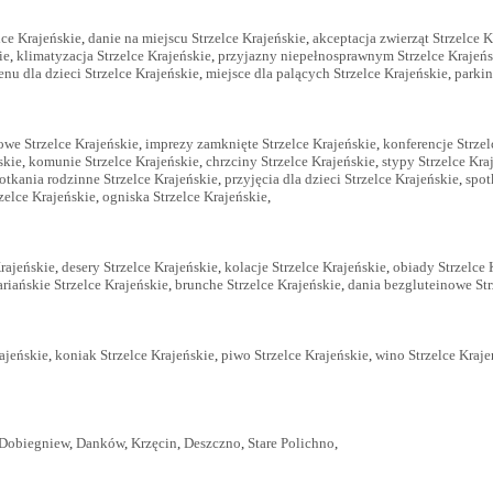
lce Krajeńskie
,
danie na miejscu Strzelce Krajeńskie
,
akceptacja zwierząt Strzelce K
ie
,
klimatyzacja Strzelce Krajeńskie
,
przyjazny niepełnosprawnym Strzelce Krajeńs
nu dla dzieci Strzelce Krajeńskie
,
miejsce dla palących Strzelce Krajeńskie
,
parkin
owe Strzelce Krajeńskie
,
imprezy zamknięte Strzelce Krajeńskie
,
konferencje Strzel
skie
,
komunie Strzelce Krajeńskie
,
chrzciny Strzelce Krajeńskie
,
stypy Strzelce Kra
otkania rodzinne Strzelce Krajeńskie
,
przyjęcia dla dzieci Strzelce Krajeńskie
,
spot
zelce Krajeńskie
,
ogniska Strzelce Krajeńskie
,
Krajeńskie
,
desery Strzelce Krajeńskie
,
kolacje Strzelce Krajeńskie
,
obiady Strzelce 
riańskie Strzelce Krajeńskie
,
brunche Strzelce Krajeńskie
,
dania bezgluteinowe Str
ajeńskie
,
koniak Strzelce Krajeńskie
,
piwo Strzelce Krajeńskie
,
wino Strzelce Kraje
Dobiegniew
,
Danków
,
Krzęcin
,
Deszczno
,
Stare Polichno
,