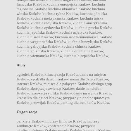
francuska Kraków
,
kuchnia europejska Kraków
,
kuchnia
regionalna Kraków
,
kuchnia ukraińska Kraków
,
kuchnia
włoska Kraków
,
kuchnia rybna Kraków
,
kuchnia góralska
Kraków
,
kuchnia meksykańska Kraków
,
kuchnia tajska
Kraków
,
kuchnia indyjska Kraków
,
kuchnia amerykańska
Kraków
,
kuchnia żydowska Kraków
,
kuchnia grecka Kraków
,
kuchnia japońska Kraków
,
kuchnia azjatycka Kraków
,
kuchnia fusion Kraków
,
kuchnia śródziemnomorska Kraków
,
kuchnia wegetariańska Kraków
,
kuchnia brazylijska Kraków
,
kuchnia galicyjska Kraków
,
kuchnia chińska Kraków
,
kuchnia gruzińska Kraków
,
kuchnia orientalna Kraków
,
kuchnia wietnamska Kraków
,
kuchnia hiszpańska Kraków
,
Atuty
ogródek Kraków
,
klimatyzacja Kraków
,
danie na miejscu
Kraków
,
kącik dla dzieci Kraków
,
menu dla dzieci Kraków
,
internet Kraków
,
miejsce dla palących Kraków
,
obsługa grup
Kraków
,
akceptacja zwierząt Kraków
,
danie na telefon
Kraków
,
rezerwacja stolika Kraków
,
danie na wynos Kraków
,
krzesełko dla dzieci Kraków
,
przyjazny niepełnosprawnym
Kraków
,
przewijak Kraków
,
parking dla autokarów Kraków
,
Organizacja
bankiety Kraków
,
imprezy firmowe Kraków
,
imprezy
zamknięte Kraków
,
konferencje Kraków
,
przyjęcia
okolicznościowe Kraków
,
wesela Kraków
,
komunie Kraków
,