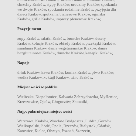
chrzciny Kraków
,
stypy Kraków
,
urodziny Kraków
,
spotkania
we dwoje Kraków
,
spotkania rodzinne Kraków
,
przyjęcia dla
dzieci Kraków
,
spotkania biznesowe Kraków
,
ogniska
Kraków
,
grille Kraków
,
imprezy plenerowe Kraków
,
Pozycje menu
zupy Kraków
,
sałatki Kraków
,
brunche Kraków
,
desery
Kraków
,
kolacje Kraków
,
obiady Kraków
,
przekąski Kraków
,
śniadania Kraków
,
dania wegetariańskie Kraków
,
dania
bezgluteinowe Kraków
,
drunche Kraków
,
kanapki Kraków
,
Napoje
drink Kraków
,
kawa Kraków
,
koniak Kraków
,
piwo Kraków
,
wódka Kraków
,
koktajl Kraków
,
wino Kraków
,
Miejscowości w pobliżu
Wieliczka
,
Niepołomice
,
Kalwaria Zebrzydowska
,
Myślenice
,
Krzeszowice
,
Ojców
,
Głogoczów
,
Słomniki
,
Najpopularniejsze miejscowości
Warszawa
,
Kraków
,
Wrocław
,
Bydgoszcz
,
Lublin
,
Gorzów
Wielkopolski
,
Łódź
,
Opole
,
Rzeszów
,
Białystok
,
Gdańsk
,
Katowice
,
Kielce
,
Olsztyn
,
Poznań
,
Szczecin
,