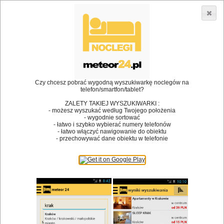
3866 lokali w Polsce! |
»
»
•
Restauracje
Kraków
Bary
Dodaj lokal
Logowanie
Czy chcesz pobrać wygodną wyszukiwarkę noclegów na
telefon/smartfon/tablet?
Bóg stworzył jedzenie, a diabeł kucharzy.
ZALETY TAKIEJ WYSZUKIWARKI :
- możesz wyszukać według Twojego położenia
James Joyce
- wygodnie sortować
- łatwo i szybko wybierać numery telefonów
Szukam restauracji
- łatwo włączyć nawigowanie do obiektu
- przechowywać dane obiektu w telefonie
Restauracje
Nazwa restauracji
Restauracje na mapie