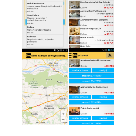
zwiń/rozwiń
Szukaj w wynikach
Bar w Krakowie
Mapa
Lista
Znaleziono wyników: 9
Restauracja - Zajazd U Elizy
Czajowice
,
Ojców
,
Kraków
Kawiarnie, pizzerie, restauracje, bary, catering