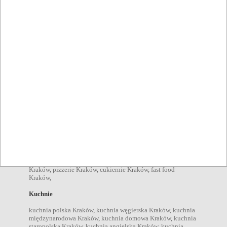
Milkbar Tomasza
Kraków
Restauracje, bary
Znaleziono wyników: 9
Typy lokali
restauracje Kraków
,
catering Kraków
,
kawiarnie Kraków
,
bary
Kraków
,
pizzerie Kraków
,
cukiernie Kraków
,
fast food
Kraków
,
Kuchnie
kuchnia polska Kraków
,
kuchnia węgierska Kraków
,
kuchnia
międzynarodowa Kraków
,
kuchnia domowa Kraków
,
kuchnia
staropolska Kraków
,
kuchnia angielska Kraków
,
kuchnia