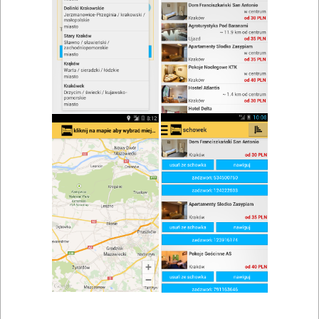
zwiń/rozwiń
Szukaj w wynikach
Kuchnia rybna w Krakowie
Mapa
Lista
Znaleziono wyników: 1
Restauracja - Zajazd U Elizy
Czajowice
,
Ojców
,
Kraków
Kawiarnie, pizzerie, restauracje, bary, catering