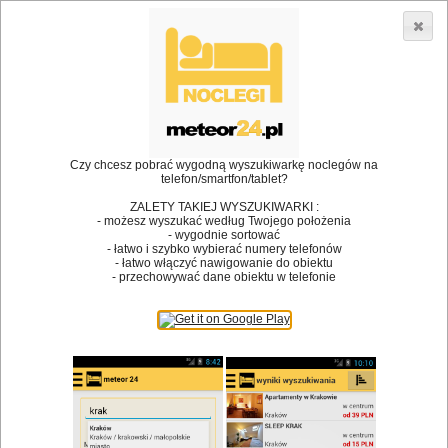
3866 lokali w Polsce! |
»
»
Restauracje
Kraków
Kuchnia rybna
•
Dodaj lokal
Logowanie
Czy chcesz pobrać wygodną wyszukiwarkę noclegów na
telefon/smartfon/tablet?
ZALETY TAKIEJ WYSZUKIWARKI :
- możesz wyszukać według Twojego położenia
Bóg stworzył jedzenie, a diabeł kucharzy.
- wygodnie sortować
- łatwo i szybko wybierać numery telefonów
James Joyce
- łatwo włączyć nawigowanie do obiektu
- przechowywać dane obiektu w telefonie
Szukam restauracji
Restauracje
Nazwa restauracji
Restauracje na mapie