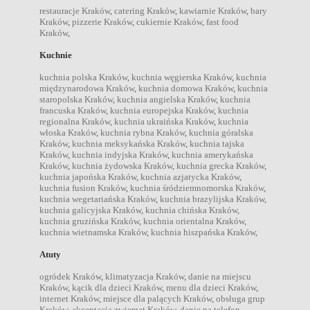
restauracje Kraków
,
catering Kraków
,
kawiarnie Kraków
,
bary
Kraków
,
pizzerie Kraków
,
cukiernie Kraków
,
fast food
Kraków
,
Kuchnie
kuchnia polska Kraków
,
kuchnia węgierska Kraków
,
kuchnia
międzynarodowa Kraków
,
kuchnia domowa Kraków
,
kuchnia
staropolska Kraków
,
kuchnia angielska Kraków
,
kuchnia
francuska Kraków
,
kuchnia europejska Kraków
,
kuchnia
regionalna Kraków
,
kuchnia ukraińska Kraków
,
kuchnia
włoska Kraków
,
kuchnia rybna Kraków
,
kuchnia góralska
Kraków
,
kuchnia meksykańska Kraków
,
kuchnia tajska
Kraków
,
kuchnia indyjska Kraków
,
kuchnia amerykańska
Kraków
,
kuchnia żydowska Kraków
,
kuchnia grecka Kraków
,
kuchnia japońska Kraków
,
kuchnia azjatycka Kraków
,
kuchnia fusion Kraków
,
kuchnia śródziemnomorska Kraków
,
kuchnia wegetariańska Kraków
,
kuchnia brazylijska Kraków
,
kuchnia galicyjska Kraków
,
kuchnia chińska Kraków
,
kuchnia gruzińska Kraków
,
kuchnia orientalna Kraków
,
kuchnia wietnamska Kraków
,
kuchnia hiszpańska Kraków
,
Atuty
ogródek Kraków
,
klimatyzacja Kraków
,
danie na miejscu
Kraków
,
kącik dla dzieci Kraków
,
menu dla dzieci Kraków
,
internet Kraków
,
miejsce dla palących Kraków
,
obsługa grup
Kraków
,
akceptacja zwierząt Kraków
,
danie na telefon