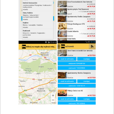
zwiń/rozwiń
Szukaj w wynikach
Rezerwacja stolika w Krakowie
Mapa
Lista
Znaleziono wyników: 16