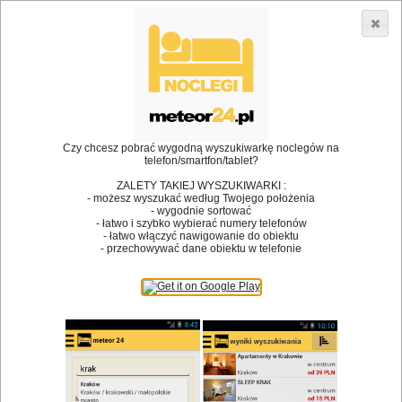
3866 lokali w Polsce! |
»
»
Restauracje
Kraków
Rezerwacja stolika
•
Dodaj lokal
Logowanie
Czy chcesz pobrać wygodną wyszukiwarkę noclegów na
telefon/smartfon/tablet?
ZALETY TAKIEJ WYSZUKIWARKI :
- możesz wyszukać według Twojego położenia
Bóg stworzył jedzenie, a diabeł kucharzy.
- wygodnie sortować
- łatwo i szybko wybierać numery telefonów
James Joyce
- łatwo włączyć nawigowanie do obiektu
- przechowywać dane obiektu w telefonie
Szukam restauracji
Restauracje
Nazwa restauracji
Restauracje na mapie