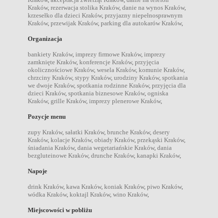
Kraków
,
rezerwacja stolika Kraków
,
danie na wynos Kraków
,
krzesełko dla dzieci Kraków
,
przyjazny niepełnosprawnym
Kraków
,
przewijak Kraków
,
parking dla autokarów Kraków
,
Organizacja
bankiety Kraków
,
imprezy firmowe Kraków
,
imprezy
zamknięte Kraków
,
konferencje Kraków
,
przyjęcia
okolicznościowe Kraków
,
wesela Kraków
,
komunie Kraków
,
chrzciny Kraków
,
stypy Kraków
,
urodziny Kraków
,
spotkania
we dwoje Kraków
,
spotkania rodzinne Kraków
,
przyjęcia dla
dzieci Kraków
,
spotkania biznesowe Kraków
,
ogniska
Kraków
,
grille Kraków
,
imprezy plenerowe Kraków
,
Pozycje menu
zupy Kraków
,
sałatki Kraków
,
brunche Kraków
,
desery
Kraków
,
kolacje Kraków
,
obiady Kraków
,
przekąski Kraków
,
śniadania Kraków
,
dania wegetariańskie Kraków
,
dania
bezgluteinowe Kraków
,
drunche Kraków
,
kanapki Kraków
,
Napoje
drink Kraków
,
kawa Kraków
,
koniak Kraków
,
piwo Kraków
,
wódka Kraków
,
koktajl Kraków
,
wino Kraków
,
Miejscowości w pobliżu