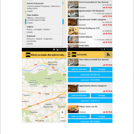
zwiń/rozwiń
Szukaj w wynikach
Danie na miejscu w Krakowie
Mapa
Lista
Znaleziono wyników: 107
Restauracja - Zajazd U Elizy
Czajowice
,
Ojców
,
Kraków
Kawiarnie, pizzerie, restauracje, bary, catering