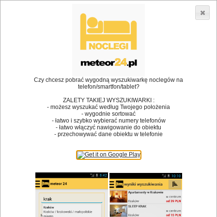
3866 lokali w Polsce! |
»
»
Restauracje
Kraków
Danie na miejscu
•
Dodaj lokal
Logowanie
Czy chcesz pobrać wygodną wyszukiwarkę noclegów na
telefon/smartfon/tablet?
ZALETY TAKIEJ WYSZUKIWARKI :
- możesz wyszukać według Twojego położenia
Bóg stworzył jedzenie, a diabeł kucharzy.
- wygodnie sortować
- łatwo i szybko wybierać numery telefonów
James Joyce
- łatwo włączyć nawigowanie do obiektu
- przechowywać dane obiektu w telefonie
Szukam restauracji
Restauracje
Nazwa restauracji
Restauracje na mapie