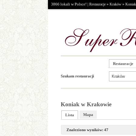
3866 lokali w Polsce! |
»
»
Restauracje
Kraków
Koniak
Restauracje
Szukam restauracji
Koniak w Krakowie
Mapa
Lista
Znaleziono wyników: 47