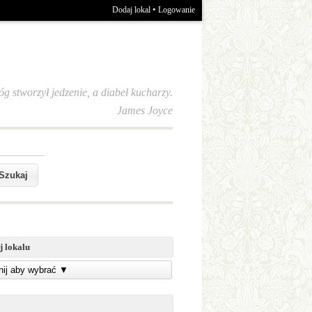
•
Dodaj lokal
Logowanie
óg stworzył jedzenie, a diabeł kucharzy.
James Joyce
j lokalu
knij aby wybrać
▼