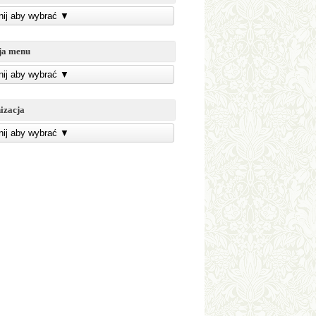
knij aby wybrać
▼
ja menu
knij aby wybrać
▼
izacja
knij aby wybrać
▼