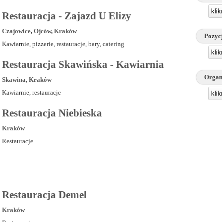
kli
Restauracja - Zajazd U Elizy
Czajowice
,
Ojców
,
Kraków
Pozyc
Kawiarnie, pizzerie, restauracje, bary, catering
kli
Restauracja Skawińska - Kawiarnia
Organ
Skawina
,
Kraków
Kawiarnie, restauracje
kli
Restauracja Niebieska
Kraków
Restauracje
Restauracja Demel
Kraków