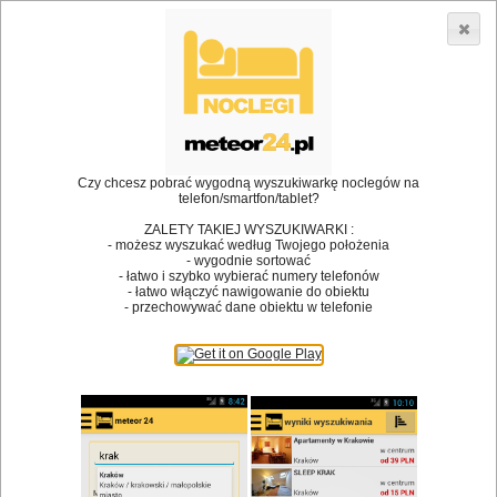
3866 lokali w Polsce! |
»
»
Restauracje
Kraków
Obsługa grup
•
Dodaj lokal
Logowanie
Czy chcesz pobrać wygodną wyszukiwarkę noclegów na
telefon/smartfon/tablet?
ZALETY TAKIEJ WYSZUKIWARKI :
- możesz wyszukać według Twojego położenia
Bóg stworzył jedzenie, a diabeł kucharzy.
- wygodnie sortować
- łatwo i szybko wybierać numery telefonów
James Joyce
- łatwo włączyć nawigowanie do obiektu
- przechowywać dane obiektu w telefonie
Szukam restauracji
Restauracje
Nazwa restauracji
Restauracje na mapie