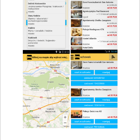
zwiń/rozwiń
Szukaj w wynikach
Obsługa grup w Krakowie
Mapa
Lista
Znaleziono wyników: 58
Restauracja - Zajazd U Elizy
Czajowice
,
Ojców
,
Kraków
Kawiarnie, pizzerie, restauracje, bary, catering