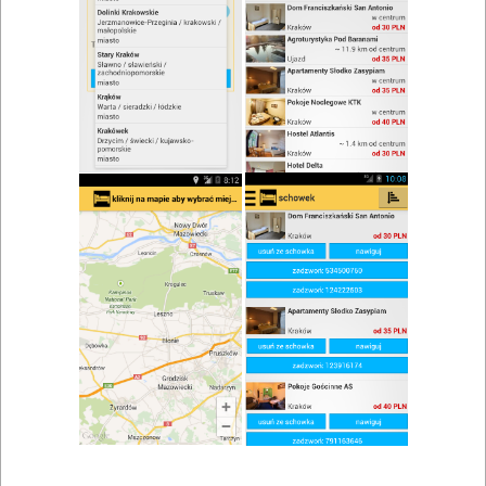
Brak wyników wyszukiwania.
Typy lokali
restauracje Kraków
,
catering Kraków
,
kawiarnie Kraków
,
bary
Kraków
,
pizzerie Kraków
,
cukiernie Kraków
,
fast food
Kraków
,
Kuchnie
kuchnia polska Kraków
,
kuchnia węgierska Kraków
,
kuchnia
międzynarodowa Kraków
,
kuchnia domowa Kraków
,
kuchnia
staropolska Kraków
,
kuchnia angielska Kraków
,
kuchnia
francuska Kraków
,
kuchnia europejska Kraków
,
kuchnia
regionalna Kraków
,
kuchnia ukraińska Kraków
,
kuchnia