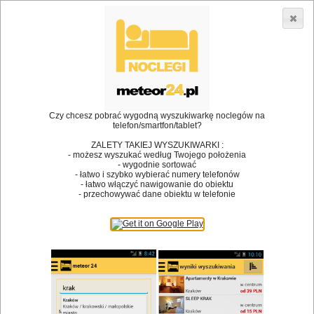
3866 lokali w Polsce! |
»
»
Restauracje
Kraków
Fast food
•
Dodaj lokal
Logowanie
Czy chcesz pobrać wygodną wyszukiwarkę noclegów na
telefon/smartfon/tablet?
ZALETY TAKIEJ WYSZUKIWARKI :
- możesz wyszukać według Twojego położenia
Bóg stworzył jedzenie, a diabeł kucharzy.
- wygodnie sortować
- łatwo i szybko wybierać numery telefonów
James Joyce
- łatwo włączyć nawigowanie do obiektu
- przechowywać dane obiektu w telefonie
Szukam restauracji
Restauracje
Nazwa restauracji
Restauracje na mapie