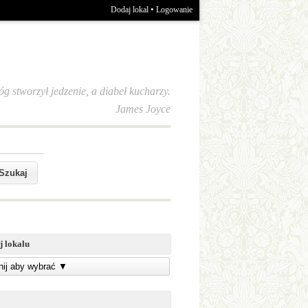
•
Dodaj lokal
Logowanie
óg stworzył jedzenie, a diabeł kucharzy.
James Joyce
j lokalu
knij aby wybrać
▼