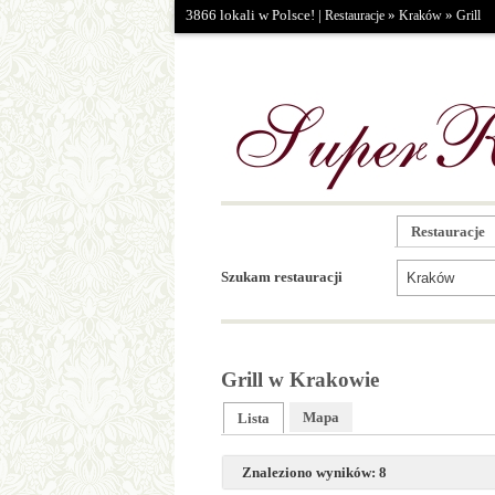
3866 lokali w Polsce! |
»
»
Restauracje
Kraków
Grill
Restauracje
Szukam restauracji
Grill w Krakowie
Mapa
Lista
Znaleziono wyników: 8