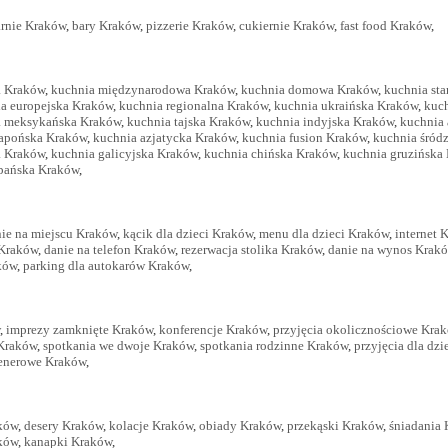
rnie Kraków
,
bary Kraków
,
pizzerie Kraków
,
cukiernie Kraków
,
fast food Kraków
,
a Kraków
,
kuchnia międzynarodowa Kraków
,
kuchnia domowa Kraków
,
kuchnia st
a europejska Kraków
,
kuchnia regionalna Kraków
,
kuchnia ukraińska Kraków
,
kuc
a meksykańska Kraków
,
kuchnia tajska Kraków
,
kuchnia indyjska Kraków
,
kuchnia
japońska Kraków
,
kuchnia azjatycka Kraków
,
kuchnia fusion Kraków
,
kuchnia śród
a Kraków
,
kuchnia galicyjska Kraków
,
kuchnia chińska Kraków
,
kuchnia gruzińska
zpańska Kraków
,
ie na miejscu Kraków
,
kącik dla dzieci Kraków
,
menu dla dzieci Kraków
,
internet 
 Kraków
,
danie na telefon Kraków
,
rezerwacja stolika Kraków
,
danie na wynos Krak
ków
,
parking dla autokarów Kraków
,
,
imprezy zamknięte Kraków
,
konferencje Kraków
,
przyjęcia okolicznościowe Kra
Kraków
,
spotkania we dwoje Kraków
,
spotkania rodzinne Kraków
,
przyjęcia dla dz
lenerowe Kraków
,
ków
,
desery Kraków
,
kolacje Kraków
,
obiady Kraków
,
przekąski Kraków
,
śniadania
ków
,
kanapki Kraków
,