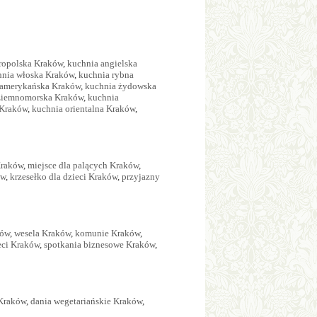
aropolska Kraków
,
kuchnia angielska
hnia włoska Kraków
,
kuchnia rybna
 amerykańska Kraków
,
kuchnia żydowska
ziemnomorska Kraków
,
kuchnia
 Kraków
,
kuchnia orientalna Kraków
,
Kraków
,
miejsce dla palących Kraków
,
ów
,
krzesełko dla dzieci Kraków
,
przyjazny
ków
,
wesela Kraków
,
komunie Kraków
,
ieci Kraków
,
spotkania biznesowe Kraków
,
 Kraków
,
dania wegetariańskie Kraków
,