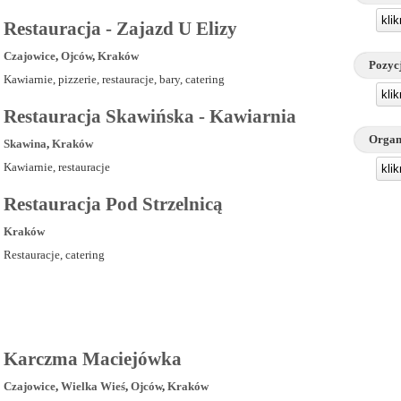
kli
Restauracja - Zajazd U Elizy
Czajowice
,
Ojców
,
Kraków
Pozyc
Kawiarnie, pizzerie, restauracje, bary, catering
kli
Restauracja Skawińska - Kawiarnia
Organ
Skawina
,
Kraków
Kawiarnie, restauracje
kli
Restauracja Pod Strzelnicą
Kraków
Restauracje, catering
Karczma Maciejówka
Czajowice
,
Wielka Wieś
,
Ojców
,
Kraków