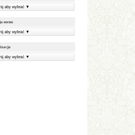
knij aby wybrać
▼
ja menu
knij aby wybrać
▼
izacja
knij aby wybrać
▼