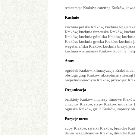
restauracje Kraków
,
catering Kraków
,
kawia
Kuchnie
kuchnia polska Kraków
,
kuchnia węgiersk
Kraków
,
kuchnia francuska Kraków
,
kuchni
Kraków
,
kuchnia góralska Kraków
,
kuchni
Kraków
,
kuchnia grecka Kraków
,
kuchnia 
wegetariańska Kraków
,
kuchnia brazylijsk
kuchnia wietnamska Kraków
,
kuchnia his
Atuty
ogródek Kraków
,
klimatyzacja Kraków
,
dan
obsługa grup Kraków
,
akceptacja zwierząt
niepełnosprawnym Kraków
,
przewijak Kra
Organizacja
bankiety Kraków
,
imprezy firmowe Kraków
chrzciny Kraków
,
stypy Kraków
,
urodziny 
ogniska Kraków
,
grille Kraków
,
imprezy p
Pozycje menu
zupy Kraków
,
sałatki Kraków
,
brunche Kra
dania bezgluteinowe Kraków
,
drunche Kra